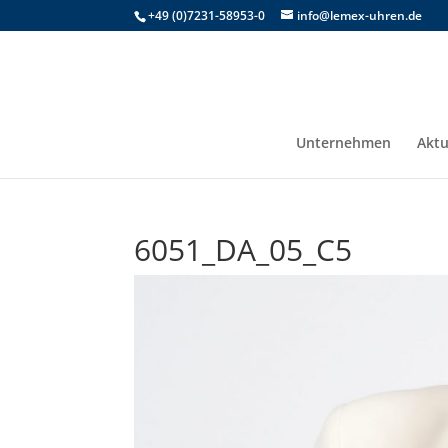
+49 (0)7231-58953-0
info@lemex-uhren.de
Unternehmen
Aktu
6051_DA_05_C5