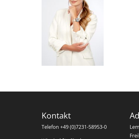
Kontakt
Ad
Telefon +49 (0)7231-58953-0
Lem
Fre