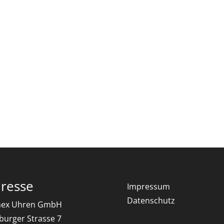
resse
Impressum
Datenschutz
ex Uhren GmbH
iburger Strasse 7