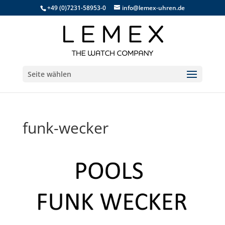
+49 (0)7231-58953-0
info@lemex-uhren.de
Seite wählen
funk-wecker