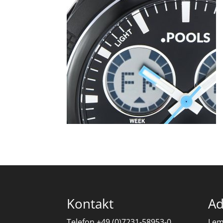
Kontakt
Ad
Telefon +49 (0)7231-58953-0
Lem