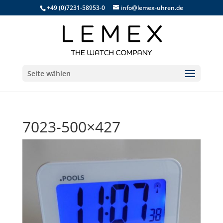
+49 (0)7231-58953-0
info@lemex-uhren.de
Seite wählen
7023-500×427