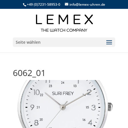
+49 (0)7231-58953-0
info@lemex-uhren.de
Seite wählen
6062_01