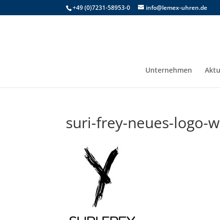
+49 (0)7231-58953-0
info@lemex-uhren.de
Unternehmen
Aktu
suri-frey-neues-logo-