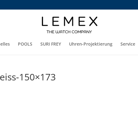
elles
POOLS
SURI FREY
Uhren-Projektierung
Service
weiss-150×173